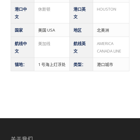
港口中
休斯顿
港口英
HOUSTON
文
文
国家
美国 USA
地区
北美洲
航线中
美加线
航线英
AMERICA
文
文
CANADA LINE
锚地：
1 号海上灯浮处
类型：
港口城市
关于我们