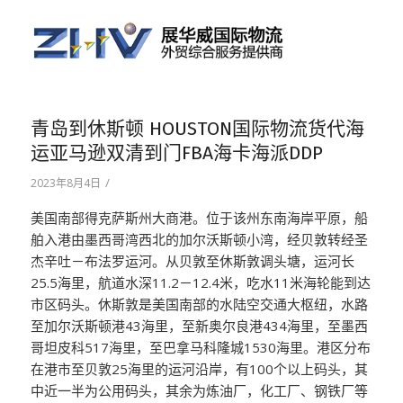
青岛到休斯顿 HOUSTON国际物流货代海
运亚马逊双清到门FBA海卡海派DDP
/
2023年8月4日
美国南部得克萨斯州大商港。位于该州东南海岸平原，船
舶入港由墨西哥湾西北的加尔沃斯顿小湾，经贝敦转经圣
杰辛吐－布法罗运河。从贝敦至休斯敦调头塘，运河长
25.5海里，航道水深11.2－12.4米，吃水11米海轮能到达
市区码头。休斯敦是美国南部的水陆空交通大枢纽，水路
至加尔沃斯顿港43海里，至新奥尔良港434海里，至墨西
哥坦皮科517海里，至巴拿马科隆城1530海里。港区分布
在港市至贝敦25海里的运河沿岸，有100个以上码头，其
中近一半为公用码头，其余为炼油厂，化工厂、钢铁厂等