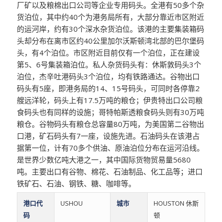
厂矿以及粮棉出口公司等企业专用码头。全港有50多个杂
货泊位，其中约40个为港务局所有，大部分靠近市区附近
的运河岸，约有30个深水杂货泊位。该港的主要集装箱码
头却分布在离市区约40公里加尔沃斯顿湾北部的巴尔堡码
头，有4个泊位。市区附近目前仅有一个泊位，正在建设
第5、6号集装箱泊位。私人杂货码头有：休斯敦码头3个
泊位，杰辛吐港码头3个泊位，均有铁路通达。谷物出口
码头有5座，即港务局的14、15号码头，可同时各停靠2
艘远洋轮，码头上有17.5万吨的粮仓；伊贵特出口公司粮
食码头也有同样的设施；哥特帕斯透粮食码头则有30万吨
粮仓。谷物码头有粮仓总容量80万吨，为美国第二谷物出
口港，矿石码头有7一座，设施先进。石油码头在该港占
据第一位，计有70多个供油、原油泊位分布在运河沿线。
是世界少数亿吨大港之一，其中国际货物贸易量5680
吨。主要出口有谷物、棉花、石油制品、化工品等；进口
铁矿石、石油、钢铁、糖、咖啡等。
港口代
USHOU
城市
HOUSTON 休斯
码
顿