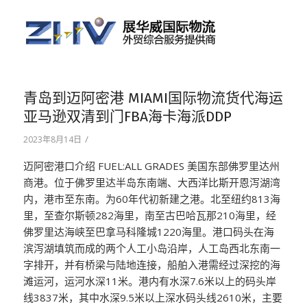
青岛到迈阿密港 MIAMI国际物流货代海运
亚马逊双清到门FBA海卡海派DDP
/
2023年8月14日
迈阿密港口介绍 FUEL:ALL GRADES 美国东部佛罗里达州
商港。位于佛罗里达半岛东南端、大西洋比斯开恩泻湖湾
内，港市至东南。为60年代初新建之港。北至纽约813海
里，至查尔斯顿282海里，南至古巴哈瓦那210海里，经
佛罗里达海峡至巴拿马科隆城1220海里。港口码头在海
滨泻湖填筑而成的两个人工小岛沿岸，人工岛西北东南一
字排开，并有桥梁与陆地连接，船舶入港需经过深挖的海
滩运河，运河水深11米。港内有水深7.6米以上的码头岸
线3837米，其中水深9.5米以上深水码头线2610米，主要