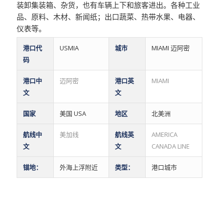
装卸集装箱、杂货，也有车辆上下和旅客进出。各种工业
品、原料、木材、新闻纸；出口蔬菜、热带水果、电器、
仪表等。
港口代
USMIA
城市
MIAMI 迈阿密
码
港口中
迈阿密
港口英
MIAMI
文
文
国家
美国 USA
地区
北美洲
航线中
美加线
航线英
AMERICA
文
文
CANADA LINE
锚地：
外海上浮附近
类型：
港口城市