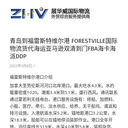
青岛到福雷斯特维尔港 FORESTVILLE国际
物流货代海运亚马逊双清到门FBA海卡海
派DDP
/
2023年9月8日
福雷斯特维尔港口介绍
加拿大圣劳伦斯河河口北岸港口。最大吃水4.3米。水的
载重密度1020。潮差3.4米到5.1米，盛行西风。通讯联系
通过蒙若利无线电台。港口服务设施有：修船、加燃料、
小艇、医疗、牵引、淡水供应、给养、无干船坞、遣返和
排污设施。入港航道水深5.2米。锚地距港口3.2公里，水
深18.3米，船舶可以在锚地停泊装卸作业。港口全年开
放。泊位岸线长319米，水深4.0米到5.8米，装卸杂货、