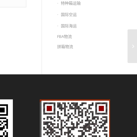
特种箱运输
国际空运
国际海运
FBA物流
青
T
拼箱物流
�.