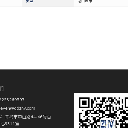
类型：
港口城市
们
8253269597
teven@qdzhv.com
部：
青岛市中山路44-46号百
心3311室