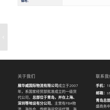
锚地：
青岛到瓜拉雪兰莪港 KUALA
SELANGOR国际物流货代海运亚马逊...
关于我们
联系我
展华威国际物流有限公司
成立于2007
手机：
1
年，系国家经贸部批准成立的一级货
邮箱：
s
代公司，
总部位于青岛，并在上海、
青岛总
深圳等地设有分公司
。主营有FBA物
盛商务中
流、海外仓、传统海运空运代理、海