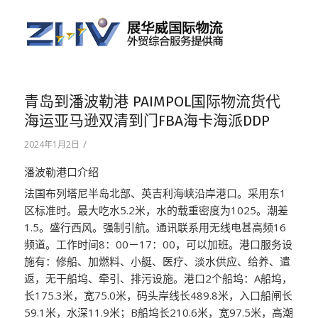
青岛到潘波勒港 PAIMPOL国际物流货代
海运亚马逊双清到门FBA海卡海派DDP
/
2024年1月2日
潘波勒港口介绍
法国布列塔尼半岛北部、英吉利海峡沿岸港口。采用东1
区标准时。最大吃水5.2米，水的载重密度为1025。潮差
1.5。盛行西风。强制引航。通讯联系用无线电甚高频16
频道。工作时间8：00－17：00，可以加班。港口服务设
施有：修船、加燃料、小艇、医疗、淡水供应、给养、遣
返，无干船坞、牵引、排污设施。港口2个船坞：A船坞，
长175.3米，宽75.0米，码头岸线长489.8米，入口船闸长
59.1米，水深11.9米；B船坞长210.6米，宽97.5米，高潮