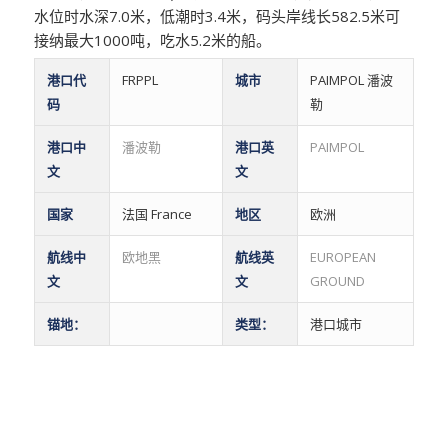
水位时水深7.0米，低潮时3.4米，码头岸线长582.5米可
接纳最大1000吨，吃水5.2米的船。
港口代
FRPPL
城市
PAIMPOL 潘波
码
勒
港口中
潘波勒
港口英
PAIMPOL
文
文
国家
法国 France
地区
欧洲
航线中
欧地黑
航线英
EUROPEAN
文
文
GROUND
锚地：
类型：
港口城市