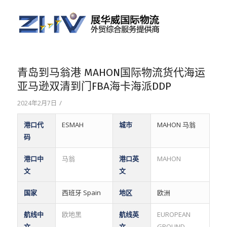
青岛到马翁港 MAHON国际物流货代海运
亚马逊双清到门FBA海卡海派DDP
/
2024年2月7日
港口代
ESMAH
城市
MAHON 马翁
码
港口中
马翁
港口英
MAHON
文
文
国家
西班牙 Spain
地区
欧洲
航线中
欧地黑
航线英
EUROPEAN
文
文
GROUND