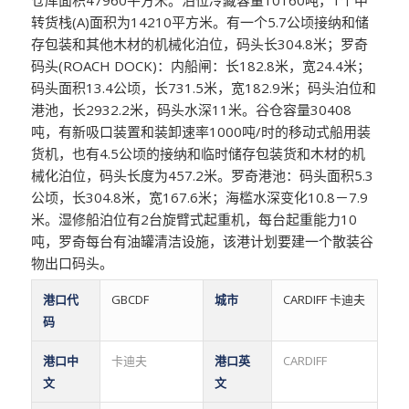
仓库面积47960平方米。泊位冷藏容量10160吨，1个中
转货栈(A)面积为14210平方米。有一个5.7公顷接纳和储
存包装和其他木材的机械化泊位，码头长304.8米；罗奇
码头(ROACH DOCK)：内船闸：长182.8米，宽24.4米；
码头面积13.4公顷，长731.5米，宽182.9米；码头泊位和
港池，长2932.2米，码头水深11米。谷仓容量30408
吨，有新吸口装置和装卸速率1000吨/时的移动式船用装
货机，也有4.5公顷的接纳和临时储存包装货和木材的机
械化泊位，码头长度为457.2米。罗奇港池：码头面积5.3
公顷，长304.8米，宽167.6米；海槛水深变化10.8－7.9
米。湿修船泊位有2台旋臂式起重机，每台起重能力10
吨，罗奇每台有油罐清洁设施，该港计划要建一个散装谷
物出口码头。
港口代
GBCDF
城市
CARDIFF 卡迪夫
码
港口中
卡迪夫
港口英
CARDIFF
文
文