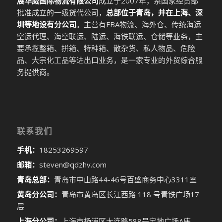
展华威国际物流有限公司
成立于2007年，系国家经贸部
批准成立的一级货代公司，
总部位于青岛，并在上海、深
圳等地设有分公司
。主营有FBA物流、海外仓、传统海运
空运代理、海空联运、陆运、海铁联运、仓储等业务，主
要承揽整箱、拼箱、特种箱、散杂货、私人物品、危险
品、大宗化工品等进出口业务，是一家专业的外贸综合服
务提供商。
联系我们
手机：
18253269597
邮箱：
steven@qdzhv.com
青岛总部：
青岛市中山路44-46号百盛商务中心3311室
黄岛分公司：
青岛市黄岛区长江西路 118 号青铁广场17
层
上海分公司：
上海市杨浦区大连路588号宝地广场A座