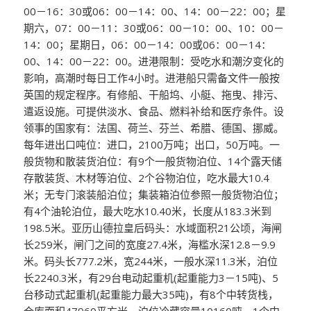
00－16：30或06：00－14：00、14：00－22：00；星
期六，07：00－11：30或06：00－10：00、10：00－
14：00；星期日，06：00－14：00或06：00－14：
00、14：00－22：00。进港限制：受吃水和潮汐变化的
影响，高潮时每日工作4小时。进港船只需备文件一般按
英国的规定程序。有修船、干船坞、小艇、拖曳、排污、
遣返设施。可提供淡水、食品、燃料补给和医疗条件。设
领事的国家有：法国、荷兰、芬兰、希腊、德国、挪威。
每年进出口吨位：进口，2100万吨；出口，50万吨。一
般货物和散装货泊位：有9个一般货物泊位、14个露天储
存散装货、木材等泊位、2个谷物泊位，吃水最大10.4
米；无专门滚装船泊位；集装箱泊位参照一般货物泊位；
有4个油轮泊位，最大吃水10.40米，长度从183.3米到
198.5米。亚历山德拉皇后码头：水域面积21公顷，海闸
长259米，闸门之间的宽度27.4米，海槛水深12.8－9.9
米。码头长777.2米，宽244米，一般水深11.3米，泊位
长2240.3米，有29台电动起重机(起重能力3－15吨)、5
台移动式起重机(起重能力最大35吨)，有8个中转货栈，