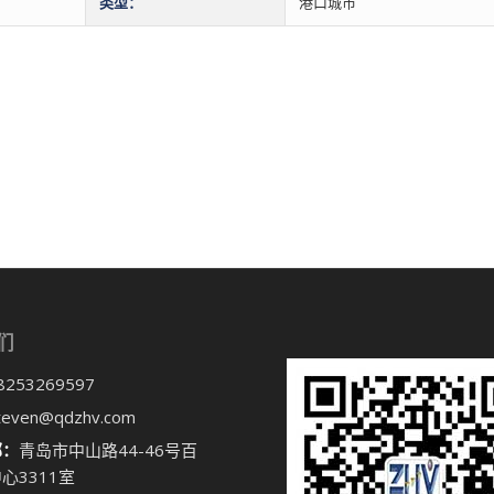
类型：
港口城市
们
8253269597
teven@qdzhv.com
部：
青岛市中山路44-46号百
心3311室