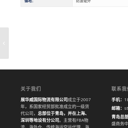
锚地：
防波堤外
青岛到克罗托内港 CROTONE国际物流
货代整柜拼箱危险品特�...
关于我们
联系我
展华威国际物流有限公司
成立于2007
手机：
1
年，系国家经贸部批准成立的一级货
邮箱：
s
代公司，
总部位于青岛，并在上海、
青岛总
深圳等地设有分公司
。主营有FBA物
盛商务中
流、海外仓、传统海运空运代理、海