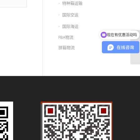
特种箱运输
国际空运
国际海运
现在有优惠活动吗
FBA物流
青
拼箱物流
货