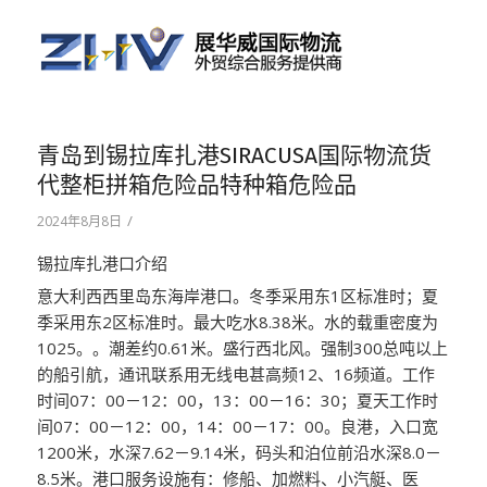
青岛到锡拉库扎港SIRACUSA国际物流货
代整柜拼箱危险品特种箱危险品
/
2024年8月8日
锡拉库扎港口介绍
意大利西西里岛东海岸港口。冬季采用东1区标准时；夏
季采用东2区标准时。最大吃水8.38米。水的载重密度为
1025。。潮差约0.61米。盛行西北风。强制300总吨以上
的船引航，通讯联系用无线电甚高频12、16频道。工作
时间07：00－12：00，13：00－16：30；夏天工作时
间07：00－12：00，14：00－17：00。良港，入口宽
1200米，水深7.62－9.14米，码头和泊位前沿水深8.0－
8.5米。港口服务设施有：修船、加燃料、小汽艇、医