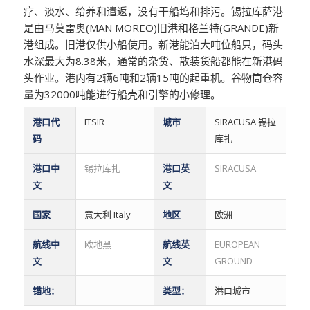
疗、淡水、给养和遣返，没有干船坞和排污。锡拉库萨港
是由马莫雷奥(MAN MOREO)旧港和格兰特(GRANDE)新
港组成。旧港仅供小船使用。新港能泊大吨位船只，码头
水深最大为8.38米，通常的杂货、散装货船都能在新港码
头作业。港内有2辆6吨和2辆15吨的起重机。谷物筒仓容
量为32000吨能进行船壳和引擎的小修理。
港口代
ITSIR
城市
SIRACUSA 锡拉
码
库扎
港口中
锡拉库扎
港口英
SIRACUSA
文
文
国家
意大利 Italy
地区
欧洲
航线中
欧地黑
航线英
EUROPEAN
文
文
GROUND
锚地：
类型：
港口城市