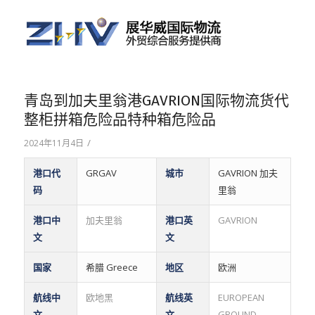
青岛到加夫里翁港GAVRION国际物流货代
整柜拼箱危险品特种箱危险品
/
2024年11月4日
港口代
GRGAV
城市
GAVRION 加夫
码
里翁
港口中
加夫里翁
港口英
GAVRION
文
文
国家
希腊 Greece
地区
欧洲
航线中
欧地黑
航线英
EUROPEAN
文
文
GROUND