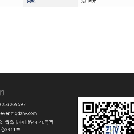
类型：
港口城市
们
8253269597
teven@qdzhv.com
部：
青岛市中山路44-46号百
心3311室