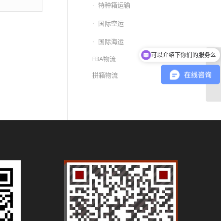
特种箱运输
国际空运
国际海运
可以介绍下你们的服务么
FBA物流
你们是怎么收费的呢
青
拼箱物流
拼