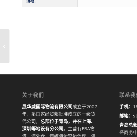
锚地：
青岛到伊古迈尼察港IGOUMENITSA国
际物流货代整柜拼箱危险�...
关于我们
联系我
展华威国际物流有限公司
成立于2007
手机：
1
年，系国家经贸部批准成立的一级货
邮箱：
s
代公司，
总部位于青岛，并在上海、
青岛总
深圳等地设有分公司
。主营有FBA物
盛商务中
流、海外仓、传统海运空运代理、海