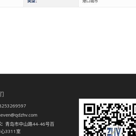
类型：
港口城市
们
8253269597
teven@qdzhv.com
部：
青岛市中山路44-46号百
心3311室