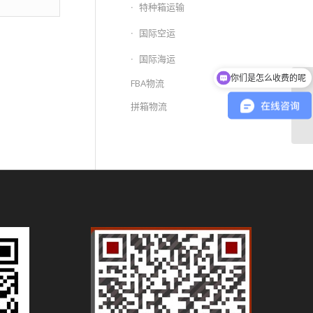
特种箱运输
国际空运
国际海运
你们是怎么收费的呢
FBA物流
青
拼箱物流
整