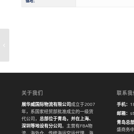
锚地：
青岛到卢阿尔卡港LUARCA国际物流货
代整柜拼箱危险品特种...
关于我们
联系我
展华威国际物流有限公司
成立于2007
手机：
1
年，系国家经贸部批准成立的一级货
邮箱：
s
代公司，
总部位于青岛，并在上海、
青岛总
深圳等地设有分公司
。主营有FBA物
盛商务中
流、海外仓、传统海运空运代理、海