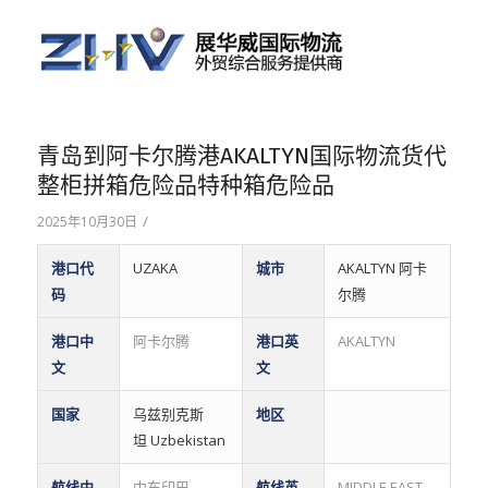
青岛到阿卡尔腾港AKALTYN国际物流货代
整柜拼箱危险品特种箱危险品
/
2025年10月30日
港口代
UZAKA
城市
AKALTYN 阿卡
码
尔腾
港口中
阿卡尔腾
港口英
AKALTYN
文
文
国家
乌兹别克斯
地区
坦 Uzbekistan
航线中
中东印巴
航线英
MIDDLE EAST