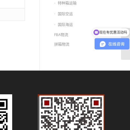
特种箱运输
国际空运
国际海运
现在有优惠活动吗
FBA物流
青
拼箱物流
代