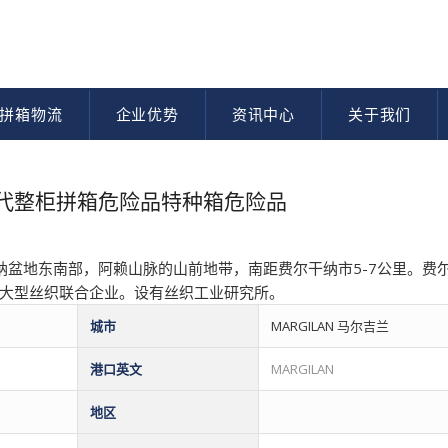
拼箱物流
企业优势
资讯中心
关于我们
流货代整柜拼箱危险品特种箱危险品
地东南部，阿赖山脉的山前地带，南距费尔干纳市5-7公里。费
大型丝织联合企业。设有丝织工业研究所。
城市
MARGILAN 马尔吉兰
港口英文
MARGILAN
地区