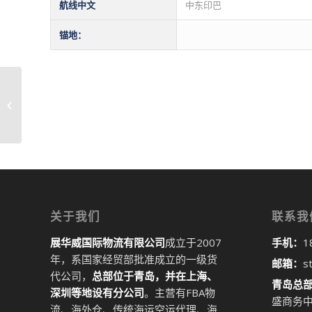
航线中文
中东印巴
锚地：
青岛到纳扎尔别克港NAZARBEK国际物
流货代整柜拼箱危险品�...
关于我们
联系我
展华威国际物流有限公司
成立于2007
手机：
1
年，系国家经贸部批准成立的一级货
邮箱：
s
代公司，
总部位于青岛，并在上海、
青岛总
深圳等地设有分公司
。主营有FBA物
盛商务中
流、海外仓、传统海运空运代理、海