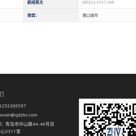
航线英文
MIDDLE EAST LINE
类型：
港口城市
们
8253269597
teven@qdzhv.com
部：
青岛市中山路44-46号百
心3311室